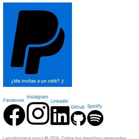
¿Me invítas a un café? ;)
Instagram
Facebook
Linkedin
Spotify
Github
Lacodigoteca.com | © 2026 Todos los derechos reservados